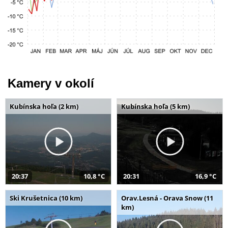
Kamery v okolí
Kubínska hoľa (2 km)
Kubínska hoľa (5 km)
20:37
10,8 °C
20:31
16,9 °C
Ski Krušetnica (10 km)
Orav.Lesná - Orava Snow (11
km)