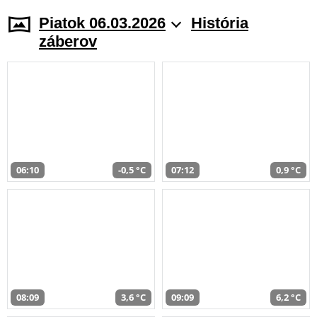
Piatok 06.03.2026
História
záberov
06:10
-0,5 °C
07:12
0,9 °C
08:09
3,6 °C
09:09
6,2 °C