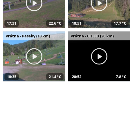
17:31
22,6 °C
18:51
17,7 °C
Vrátna - Paseky (18 km)
Vrátna - CHLEB (20 km)
18:35
21,4 °C
20:52
7,8 °C