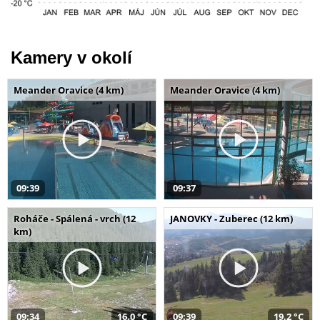
Kamery v okolí
Meander Oravice (4 km)
Meander Oravice (4 km)
09:39
09:37
Roháče - Spálená - vrch (12
JANOVKY - Zuberec (12 km)
km)
09:34
16,0 °C
09:39
19,2 °C