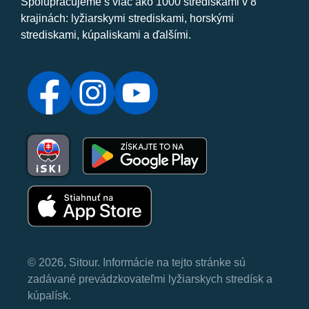
Spolupracujeme s viac ako 1000 strediskami v 8
krajinách: lyžiarskymi strediskami, horskými
strediskami, kúpaliskami a ďalšími.
© 2026, Sitour. Informácie na tejto stránke sú
zadávané prevádzkovateľmi lyžiarskych stredísk a
kúpalísk.