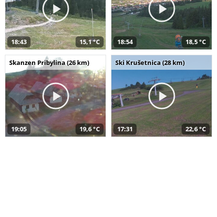
18:43
15,1 °C
18:54
18,5 °C
Skanzen Pribylina (26 km)
Ski Krušetnica (28 km)
19:05
19,6 °C
17:31
22,6 °C