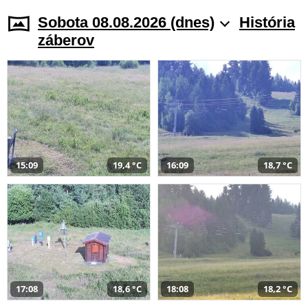
Sobota 08.08.2026 (dnes)
História
záberov
15:09
19,4 °C
16:09
18,7 °C
17:08
18,6 °C
18:08
18,2 °C