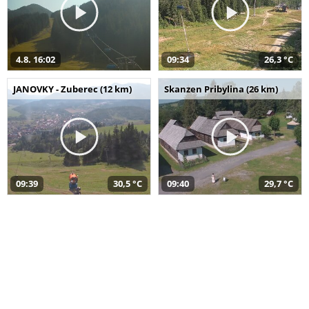
4.8. 16:02
09:34
26,3 °C
JANOVKY - Zuberec (12 km)
Skanzen Pribylina (26 km)
09:39
30,5 °C
09:40
29,7 °C