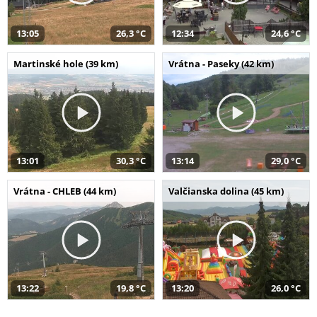
13:05
26,3 °C
12:34
24,6 °C
Martinské hole (39 km)
Vrátna - Paseky (42 km)
13:01
30,3 °C
13:14
29,0 °C
Vrátna - CHLEB (44 km)
Valčianska dolina (45 km)
13:22
19,8 °C
13:20
26,0 °C