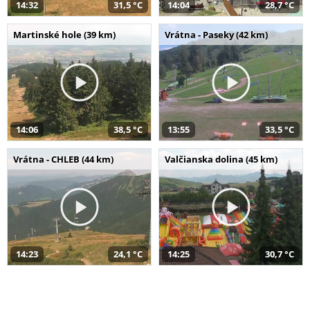
14:32
31,5 °C
14:04
28,7 °C
Martinské hole (39 km)
Vrátna - Paseky (42 km)
14:06
38,5 °C
13:55
33,5 °C
Vrátna - CHLEB (44 km)
Valčianska dolina (45 km)
14:23
24,1 °C
14:25
30,7 °C