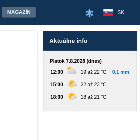
MAGAZÍN
SK
Aktuálne info
Piatok 7.8.2026 (dnes)
12:00
19 až 22 °C
0,1 mm
15:00
22 až 23 °C
18:00
18 až 21 °C