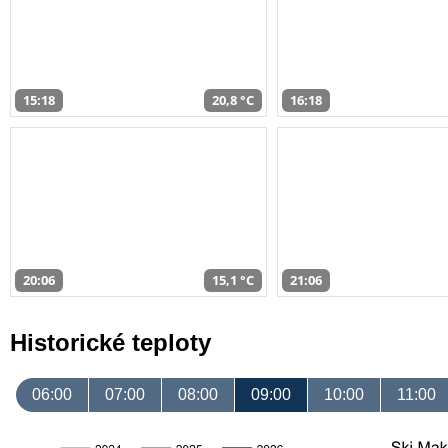
15:18
20,8 °C
16:18
20:06
15,1 °C
21:06
Historické teploty
06:00
07:00
08:00
09:00
10:00
11:00