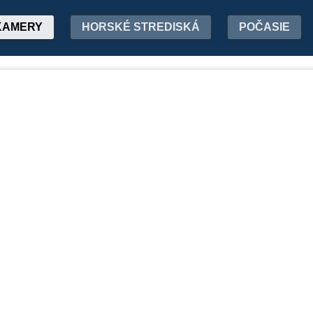
KAMERY
HORSKÉ STREDISKÁ
POČASIE