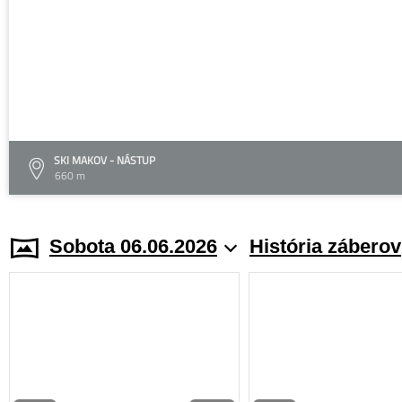
SKI MAKOV - NÁSTUP
660 m
Sobota 06.06.2026
História záberov