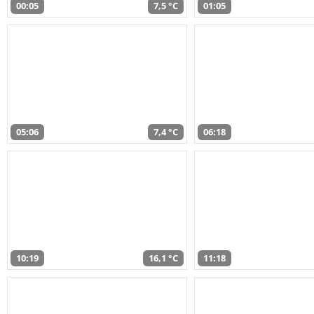
00:05
7,5 °C
01:05
05:06
7,4 °C
06:18
10:19
16,1 °C
11:18