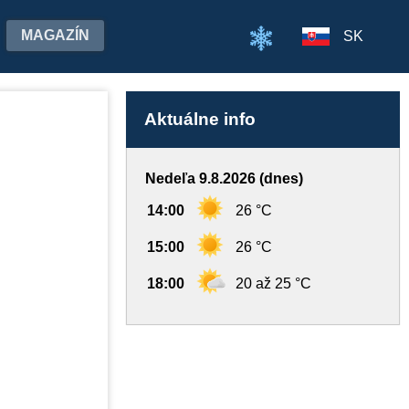
MAGAZÍN
SK
Aktuálne info
Nedeľa 9.8.2026 (dnes)
14:00
26 °C
15:00
26 °C
18:00
20 až 25 °C