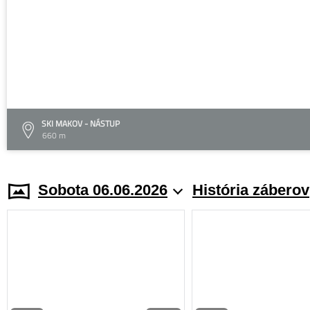
SKI MAKOV - NÁSTUP
660 m
Sobota 06.06.2026
História záberov