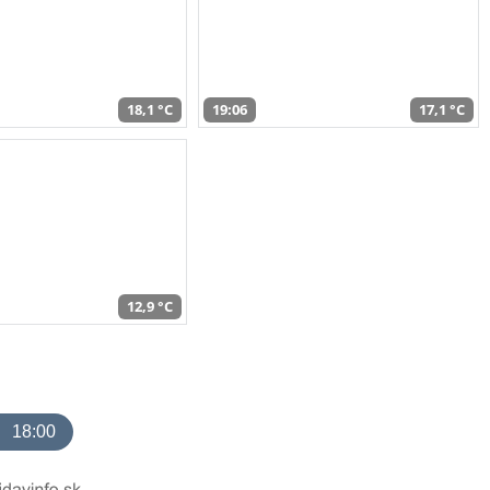
18,1 °C
19:06
17,1 °C
12,9 °C
18:00