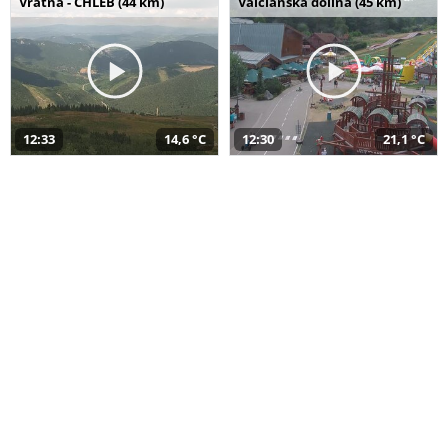
Vrátna - CHLEB (44 km)
Valčianska dolina (45 km)
12:33
14,6 °C
12:30
21,1 °C