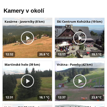
Kamery v okolí
Kasárne - Javorníky (8 km)
Ski Centrum Kohútka (19 km)
12:32
20,8 °C
12:13
19,1 °C
Martinské hole (39 km)
Vrátna - Paseky (42 km)
12:31
18,1 °C
12:37
23,8 °C