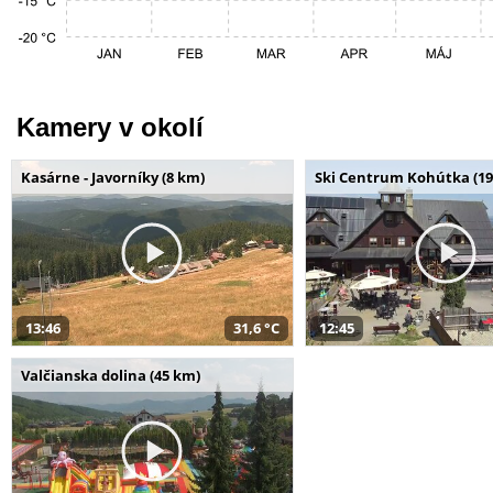
Kamery v okolí
Kasárne - Javorníky (8 km)
Ski Centrum Kohútka (19
13:46
31,6 °C
12:45
Valčianska dolina (45 km)