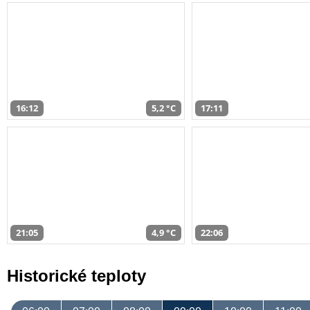
16:12
5,2 °C
17:11
21:05
4,9 °C
22:06
Historické teploty