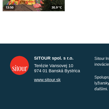
13:50
30,9 °C
SITOUR spol. s r.o.
Sitour I
inovácie
Terézie Vansovej 10
974 01 Banská Bystrica
Spolupra
www.sitour.sk
lyžiarsk
ďalšími.