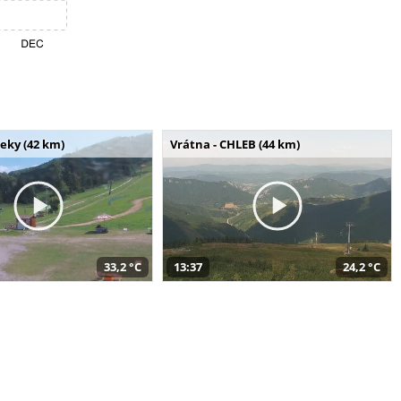
seky (42 km)
Vrátna - CHLEB (44 km)
33,2 °C
13:37
24,2 °C