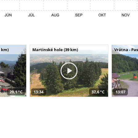
 km)
Martinské hole (39 km)
Vrátna - Pa
29,1 °C
13:34
37,6 °C
13:07