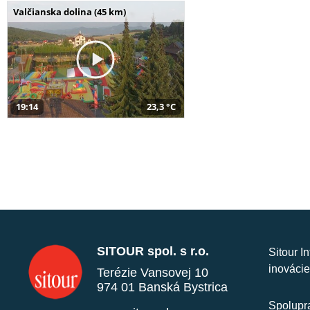
Valčianska dolina (45 km)
19:14
23,3 °C
SITOUR spol. s r.o.
Sitour I
inovácie
Terézie Vansovej 10
974 01 Banská Bystrica
Spolupra