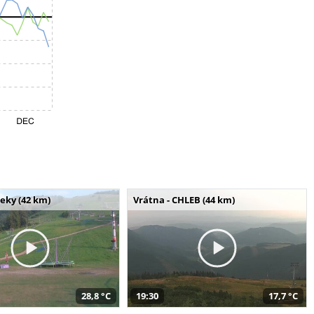
seky (42 km)
Vrátna - CHLEB (44 km)
28,8 °C
19:30
17,7 °C