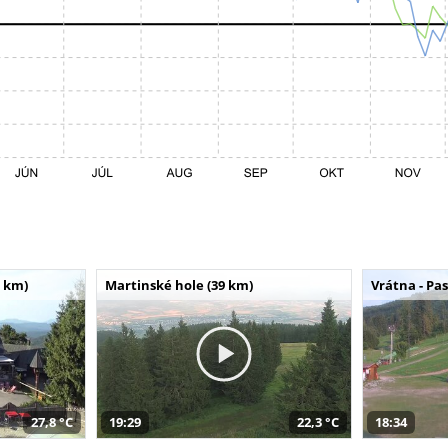
 km)
Martinské hole (39 km)
Vrátna - Pa
27,8 °C
19:29
22,3 °C
18:34