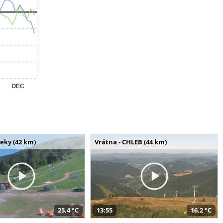
seky (42 km)
Vrátna - CHLEB (44 km)
25,4 °C
13:55
16,2 °C