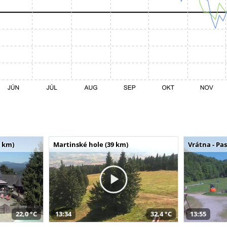
 km)
Martinské hole (39 km)
Vrátna - Pa
22,0 °C
13:34
32,4 °C
13:55