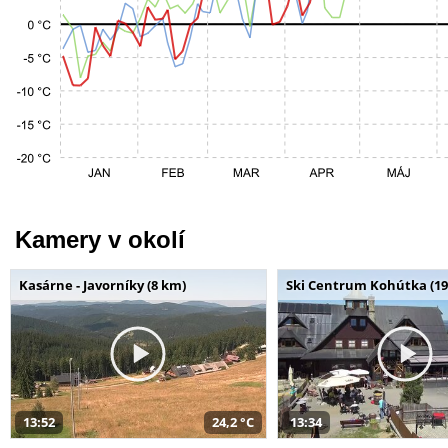
Kamery v okolí
Kasárne - Javorníky (8 km)
Ski Centrum Kohútka (19
13:52
24,2 °C
13:34