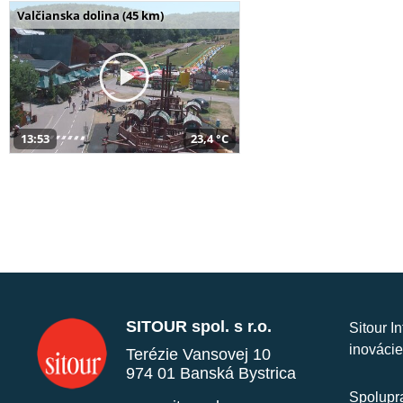
Valčianska dolina (45 km)
13:53
23,4 °C
SITOUR spol. s r.o.
Sitour I
inovácie
Terézie Vansovej 10
974 01 Banská Bystrica
Spolupra