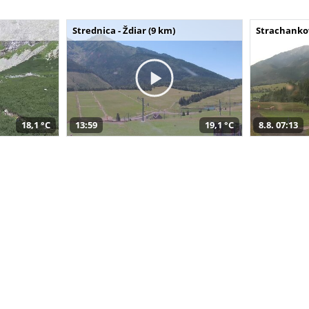
Strednica - Ždiar (9 km)
Strachankov
18,1 °C
13:59
19,1 °C
8.8. 07:13