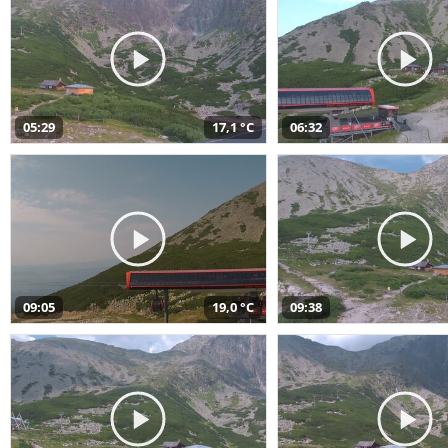
05:29
17,1 °C
06:32
09:05
19,0 °C
09:38