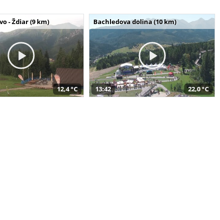
o - Ždiar (9 km)
Bachledova dolina (10 km)
12,4 °C
13:42
22,0 °C