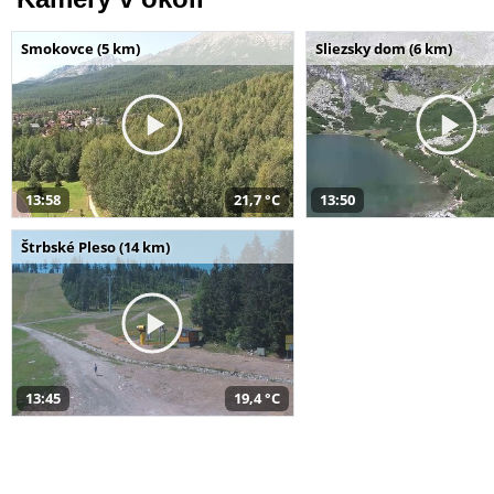
Smokovce (5 km)
Sliezsky dom (6 km)
13:58
21,7 °C
13:50
Štrbské Pleso (14 km)
13:45
19,4 °C