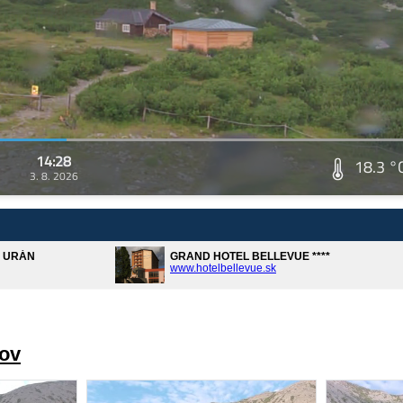
14:28
18.3 °
3. 8. 2026
A URÁN
GRAND HOTEL BELLEVUE ****
www.hotelbellevue.sk
rov