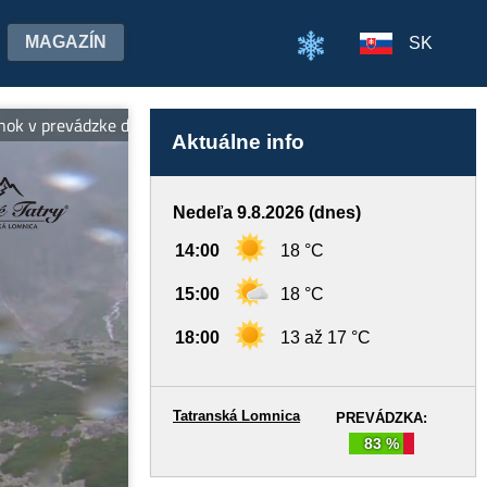
MAGAZÍN
SK
 prevádzke denne od 7:00 do 19:00 hod.
Aktuálne info
Nedeľa 9.8.2026 (dnes)
14:00
18 °C
15:00
18 °C
18:00
13 až 17 °C
Tatranská Lomnica
PREVÁDZKA:
83 %