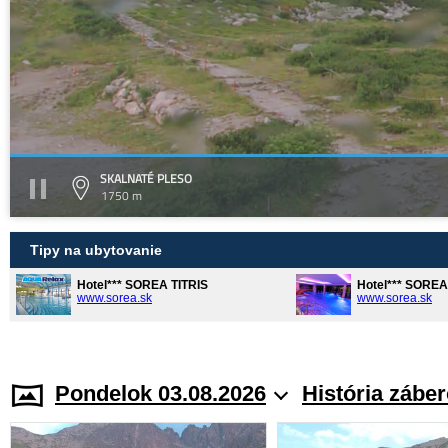
SKALNATÉ PLESO
1750 m
Tipy na ubytovanie
Hotel*** SOREA TITRIS
Hotel*** SORE
www.sorea.sk
www.sorea.sk
Pondelok 03.08.2026
História zábe