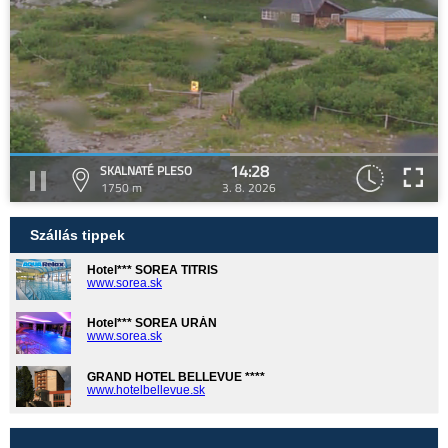
14:28
SKALNATÉ PLESO
1750 m
3. 8. 2026
Szállás tippek
Hotel*** SOREA TITRIS
www.sorea.sk
Hotel*** SOREA URÁN
www.sorea.sk
GRAND HOTEL BELLEVUE ****
www.hotelbellevue.sk