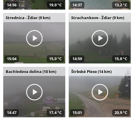
14:56
19,0 °C
14:37
13,2 °C
Strednica - Ždiar (9 km)
Strachankovo - Ždiar (9 km)
15:04
15,0 °C
14:59
15,8 °C
Bachledova dolina (10 km)
Štrbské Pleso (14 km)
14:47
17,4 °C
15:01
20,9 °C