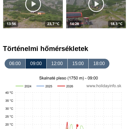
13:56
23,7 °C
14:28
18,3 °C
Történelmi hőmérsékletek
06:00
09:00
12:00
15:00
18:00