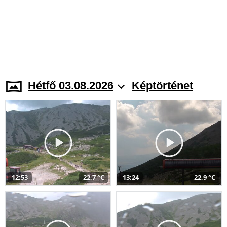
Hétfő 03.08.2026
Képtörténet
12:53
22,7 °C
13:24
22,9 °C