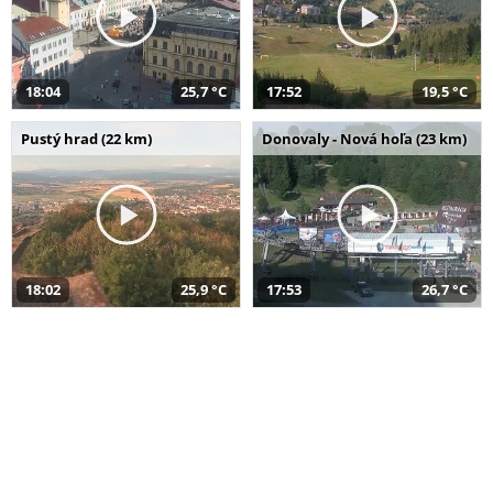
18:04
25,7 °C
17:52
19,5 °C
Pustý hrad (22 km)
Donovaly - Nová hoľa (23 km)
18:02
25,9 °C
17:53
26,7 °C