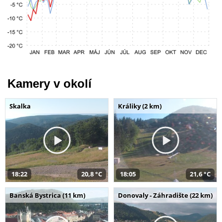
Kamery v okolí
Skalka
Králiky (2 km)
18:22
20,8 °C
18:05
21,6 °C
Banská Bystrica (11 km)
Donovaly - Záhradište (22 km)