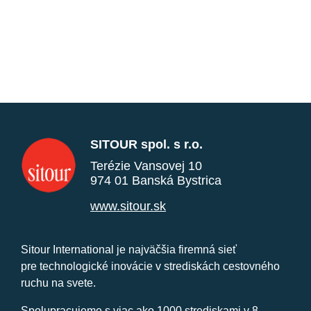
SITOUR spol. s r.o.
Terézie Vansovej 10
974 01 Banská Bystrica
www.sitour.sk
Sitour International je najväčšia firemná sieť
pre technologické inovácie v strediskách cestovného
ruchu na svete.
Spolupracujeme s viac ako 1000 strediskami v 8