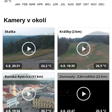
Kamery v okolí
Skalka
Králiky (2 km)
6.8. 20:31
24,2 °C
6.8. 19:35
26,5 °C
Banská Bystrica (11 km)
Donovaly - Záhradište (22 km)
6.8. 19:34
30,7 °C
6.8. 22:47
20,3 °C