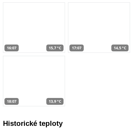
16:07
15,7 °C
17:07
14,5 °C
18:07
13,9 °C
Historické teploty