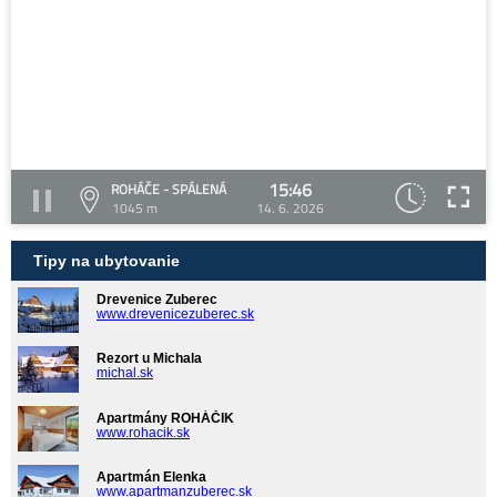
15:46
ROHÁČE - SPÁLENÁ
1045 m
14. 6. 2026
Tipy na ubytovanie
Drevenice Zuberec
www.drevenicezuberec.sk
Rezort u Michala
michal.sk
Apartmány ROHÁČIK
www.rohacik.sk
Apartmán Elenka
www.apartmanzuberec.sk