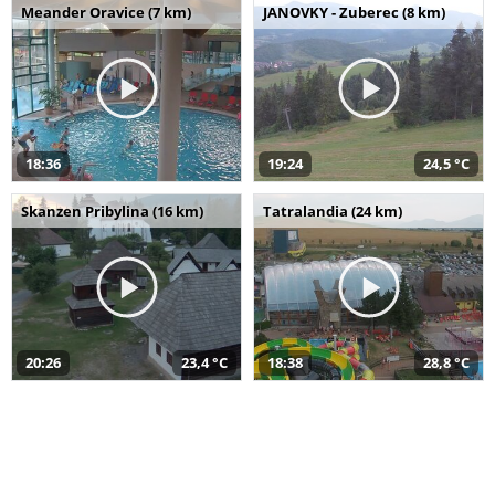
Meander Oravice (7 km)
JANOVKY - Zuberec (8 km)
18:36
19:24
24,5 °C
Skanzen Pribylina (16 km)
Tatralandia (24 km)
20:26
23,4 °C
18:38
28,8 °C