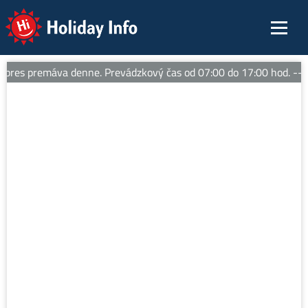
Holiday Info
res premáva denne. Prevádzkový čas od 07:00 do 17:00 hod. -- L