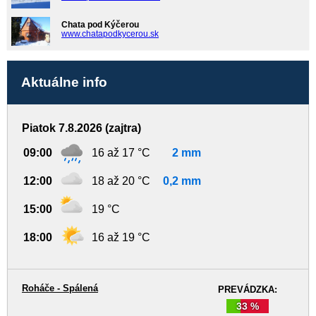
Chata pod Kýčerou
www.chatapodkycerou.sk
Aktuálne info
Piatok 7.8.2026 (zajtra)
09:00
16 až 17 °C
2 mm
12:00
18 až 20 °C
0,2 mm
15:00
19 °C
18:00
16 až 19 °C
Roháče - Spálená
PREVÁDZKA:
33 %