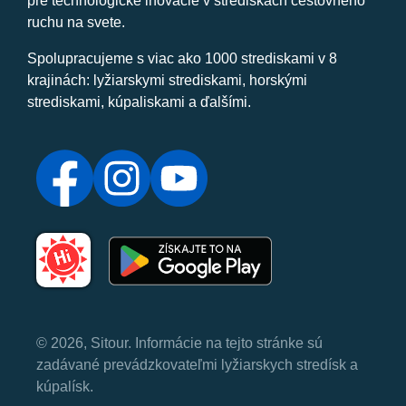
pre technologické inovácie v strediskách cestovného
ruchu na svete.
Spolupracujeme s viac ako 1000 strediskami v 8
krajinách: lyžiarskymi strediskami, horskými
strediskami, kúpaliskami a ďalšími.
© 2026, Sitour. Informácie na tejto stránke sú
zadávané prevádzkovateľmi lyžiarskych stredísk a
kúpalísk.