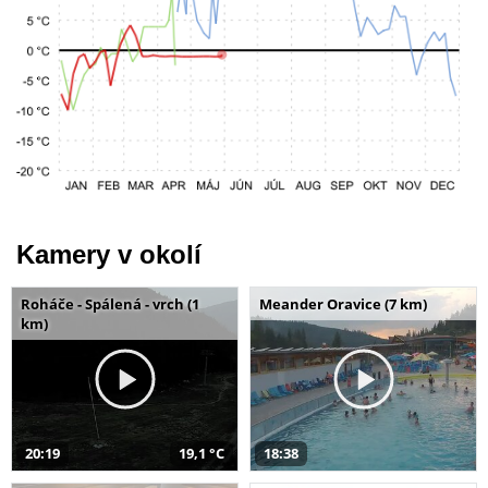
Kamery v okolí
Roháče - Spálená - vrch (1
Meander Oravice (7 km)
km)
20:19
19,1 °C
18:38