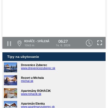
06:27
ROHÁČE - SPÁLENÁ
1045 m
14. 6. 2026
Tipy na ubytovanie
Drevenice Zuberec
www.drevenicezuberec.sk
Rezort u Michala
michal.sk
Apartmány ROHÁČIK
www.rohacik.sk
Apartmán Elenka
www.apartmanzuberec.sk