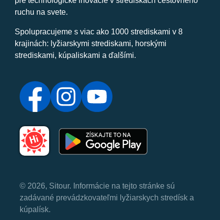
pre technologické inovácie v strediskách cestovného
ruchu na svete.
Spolupracujeme s viac ako 1000 strediskami v 8
krajinách: lyžiarskymi strediskami, horskými
strediskami, kúpaliskami a ďalšími.
© 2026, Sitour. Informácie na tejto stránke sú
zadávané prevádzkovateľmi lyžiarskych stredísk a
kúpalísk.