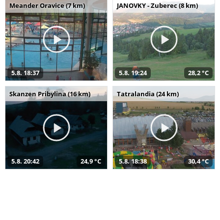
Meander Oravice (7 km)
JANOVKY - Zuberec (8 km)
5.8. 18:37
5.8. 19:24
28,2 °C
Skanzen Pribylina (16 km)
Tatralandia (24 km)
5.8. 20:42
24,9 °C
5.8. 18:38
30,4 °C