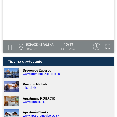
12:17
ROHÁČE - SPÁLENÁ
1045 m
13. 6. 2026
Tipy na ubytovanie
Drevenice Zuberec
www.drevenicezuberec.sk
Rezort u Michala
michal.sk
Apartmány ROHÁČIK
www.rohacik.sk
Apartmán Elenka
www.apartmanzuberec.sk