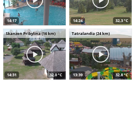
14:17
14:24
32,3 °C
Skanzen Pribylina (16 km)
Tatralandia (24 km)
14:31
32,0 °C
13:39
32,8 °C