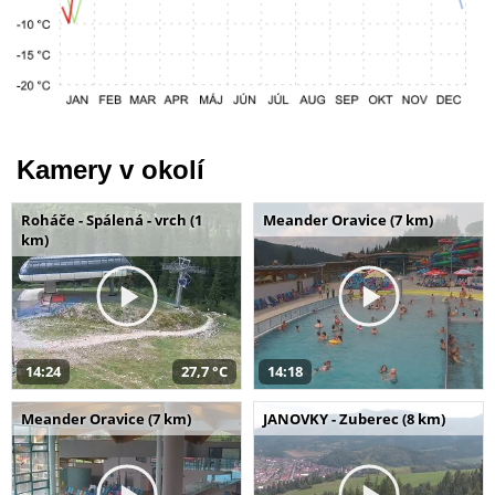
Kamery v okolí
Roháče - Spálená - vrch (1
Meander Oravice (7 km)
km)
14:24
27,7 °C
14:18
Meander Oravice (7 km)
JANOVKY - Zuberec (8 km)