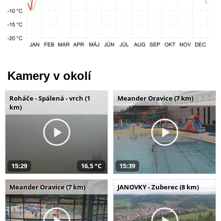
Kamery v okolí
Roháče - Spálená - vrch (1
Meander Oravice (7 km)
km)
15:29
16,5 °C
15:39
Meander Oravice (7 km)
JANOVKY - Zuberec (8 km)