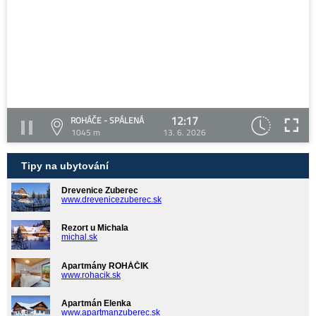
12:17
ROHÁČE - SPÁLENÁ
1045 m
13. 6. 2026
Tipy na ubytování
Drevenice Zuberec
www.drevenicezuberec.sk
Rezort u Michala
michal.sk
Apartmány ROHÁČIK
www.rohacik.sk
Apartmán Elenka
www.apartmanzuberec.sk