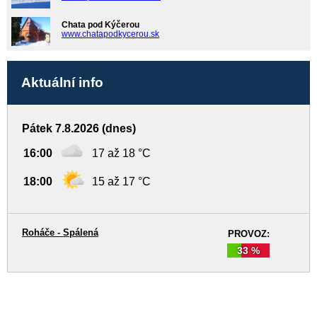
Chata pod Kýčerou
www.chatapodkycerou.sk
Aktuální info
Pátek 7.8.2026 (dnes)
16:00
17 až 18 °C
18:00
15 až 17 °C
Roháče - Spálená
PROVOZ:
33 %