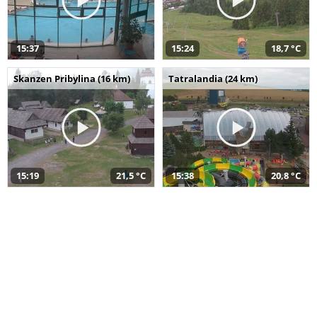
15:37
15:24
18,7 °C
Skanzen Pribylina (16 km)
Tatralandia (24 km)
15:19
21,5 °C
15:38
20,8 °C