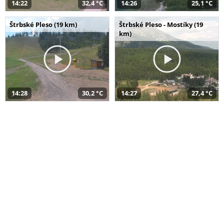
14:22
32,4 °C
14:26
25,1 °C
Štrbské Pleso (19 km)
Štrbské Pleso - Mostíky (19
km)
14:28
30,2 °C
14:27
27,4 °C