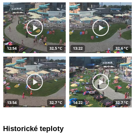
12:54
32,5 °C
13:22
32,6 °C
13:54
32,7 °C
14:22
32,7 °C
Historické teploty