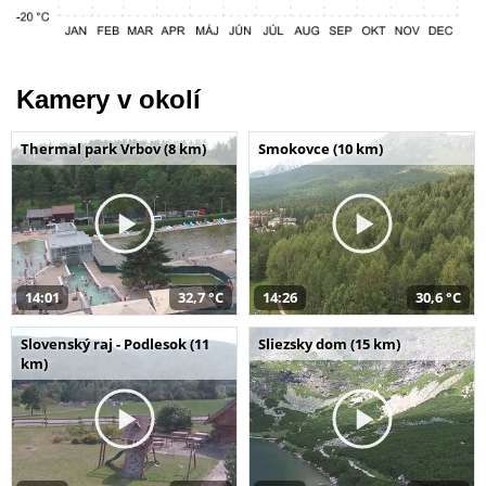
Kamery v okolí
Thermal park Vrbov (8 km)
Smokovce (10 km)
14:01
32,7 °C
14:26
30,6 °C
Slovenský raj - Podlesok (11
Sliezsky dom (15 km)
km)