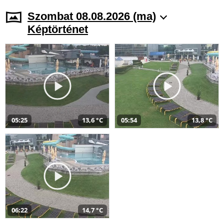
Szombat 08.08.2026 (ma)
Képtörténet
05:25
13,6 °C
05:54
13,8 °C
06:22
14,7 °C