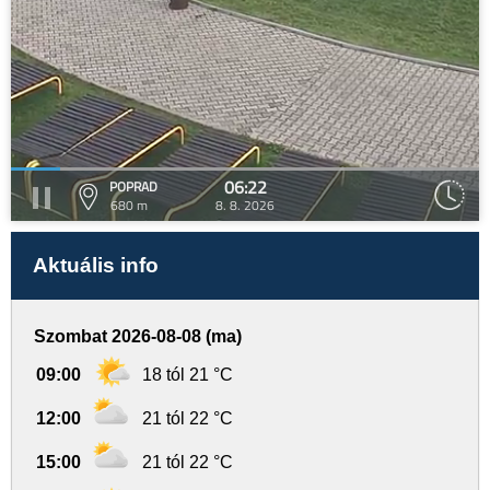
06:22
POPRAD
680 m
8. 8. 2026
Aktuális info
Szombat 2026-08-08 (ma)
09:00
18 tól 21 °C
12:00
21 tól 22 °C
15:00
21 tól 22 °C