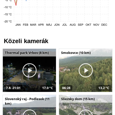
Közeli kamerák
Thermal park Vrbov (8 km)
Smokovce (10 km)
7.8. 21:01
17,0 °C
06:28
13,2 °C
Slovenský raj - Podlesok (11
Sliezsky dom (15 km)
km)