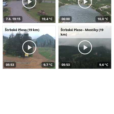
7.8. 19:15
19,4 °C
06:00
10,0 °C
Štrbské Pleso (19 km)
Štrbské Pleso - Mostíky (19
km)
05:53
9,7 °C
05:53
9,6 °C