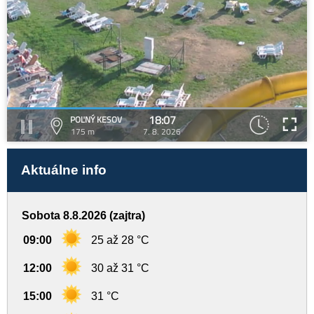
18:07
POĽNÝ KESOV
175 m
7. 8. 2026
Aktuálne info
Sobota 8.8.2026 (zajtra)
09:00
25 až 28 °C
12:00
30 až 31 °C
15:00
31 °C