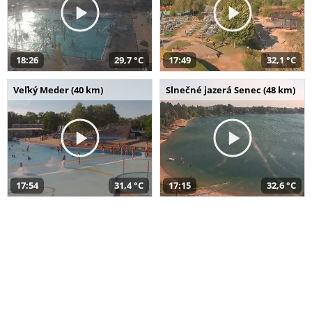
18:26
29,7 °C
17:49
32,1 °C
Veľký Meder (40 km)
Slnečné jazerá Senec (48 km)
17:54
31,4 °C
17:15
32,6 °C