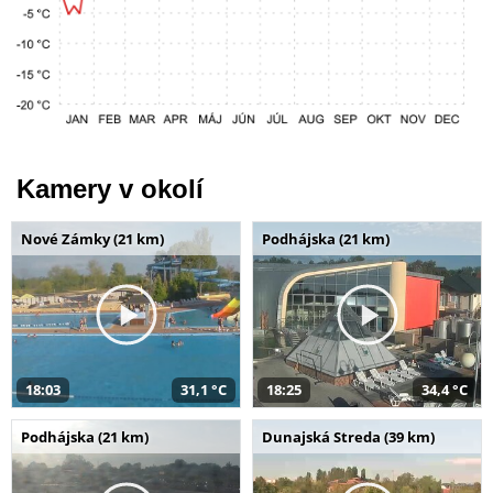
Kamery v okolí
Nové Zámky (21 km)
Podhájska (21 km)
18:03
31,1 °C
18:25
34,4 °C
Podhájska (21 km)
Dunajská Streda (39 km)