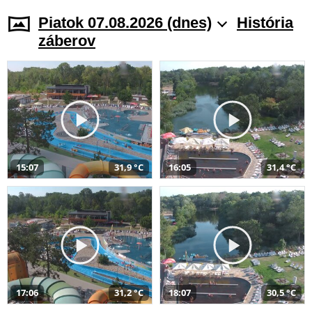
Piatok 07.08.2026 (dnes)
História
záberov
15:07
31,9 °C
16:05
31,4 °C
17:06
31,2 °C
18:07
30,5 °C