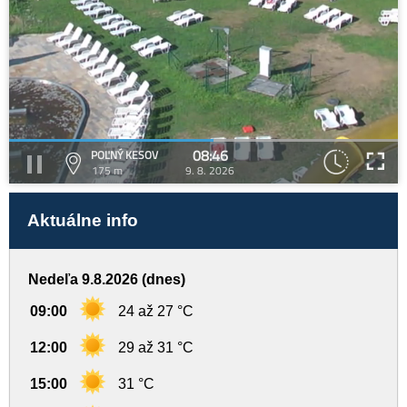
08:46
POĽNÝ KESOV
175 m
9. 8. 2026
Aktuálne info
Nedeľa 9.8.2026 (dnes)
09:00
24 až 27 °C
12:00
29 až 31 °C
15:00
31 °C