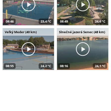
08:46
23,4 °C
08:49
24,6 °C
Veľký Meder (40 km)
Slnečné jazerá Senec (48 km)
08:55
24,2 °C
08:16
24,1 °C