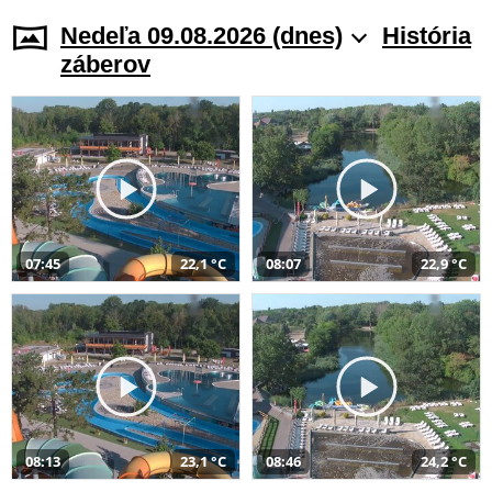
Nedeľa 09.08.2026 (dnes)
História
záberov
07:45
22,1 °C
08:07
22,9 °C
08:13
23,1 °C
08:46
24,2 °C