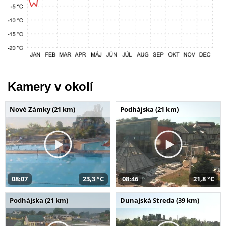
Kamery v okolí
Nové Zámky (21 km)
Podhájska (21 km)
08:07
23,3 °C
08:46
21,8 °C
Podhájska (21 km)
Dunajská Streda (39 km)