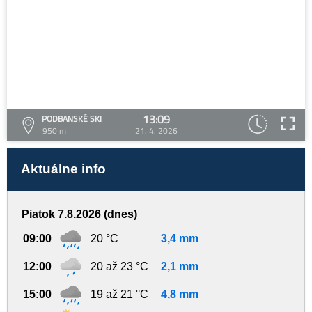
13:09
PODBANSKÉ SKI
950 m
21. 4. 2026
Aktuálne info
Piatok 7.8.2026 (dnes)
09:00
20 °C
3,4 mm
12:00
20 až 23 °C
2,1 mm
15:00
19 až 21 °C
4,8 mm