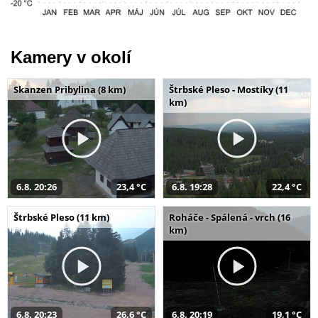
Kamery v okolí
Skanzen Pribylina (8 km)
Štrbské Pleso - Mostíky (11
km)
6.8. 20:26
23,4 °C
6.8. 19:28
22,4 °C
Štrbské Pleso (11 km)
Roháče - Spálená - vrch (16
km)
6.8. 20:23
26,6 °C
6.8. 20:19
19,1 °C