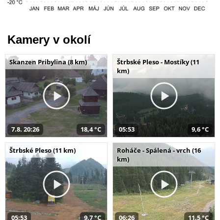
Kamery v okolí
Skanzen Pribylina (8 km)
Štrbské Pleso - Mostíky (11
km)
7.8. 20:26
18,4 °C
05:53
9,6 °C
Štrbské Pleso (11 km)
Roháče - Spálená - vrch (16
km)
05:53
9,7 °C
06:26
11,5 °C