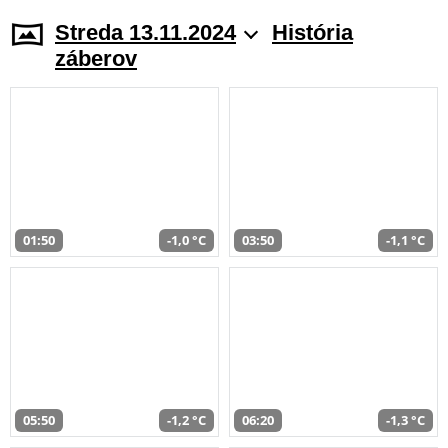
Streda 13.11.2024
História
záberov
01:50
-1,0 °C
03:50
-1,1 °C
05:50
-1,2 °C
06:20
-1,3 °C