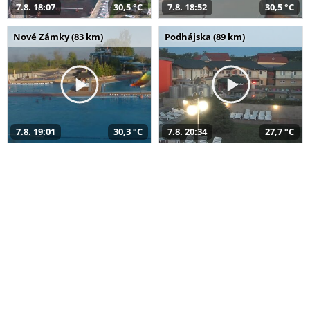
7.8. 18:07
30,5 °C
7.8. 18:52
30,5 °C
Nové Zámky (83 km)
Podhájska (89 km)
7.8. 19:01
30,3 °C
7.8. 20:34
27,7 °C