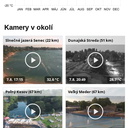
Kamery v okolí
Slnečné jazerá Senec (22 km)
Dunajská Streda (51 km)
7.8. 17:15
32,6 °C
7.8. 20:49
28,7 °C
Poľný Kesov (67 km)
Veľký Meder (67 km)