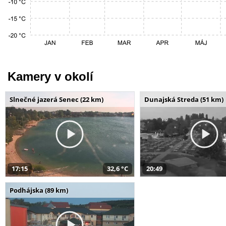
Kamery v okolí
Slnečné jazerá Senec (22 km)
Dunajská Streda (51 km)
17:15
32,6 °C
20:49
Podhájska (89 km)