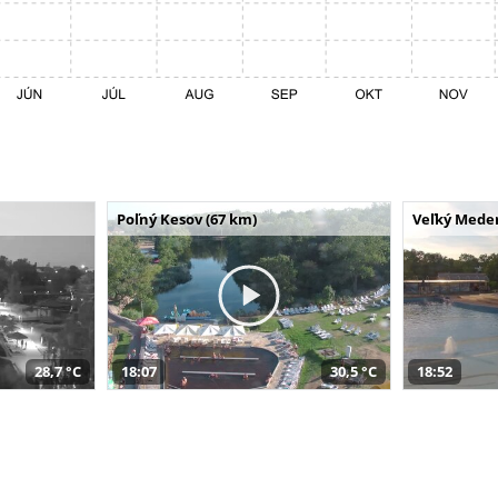
Poľný Kesov (67 km)
Veľký Meder
28,7 °C
18:07
30,5 °C
18:52