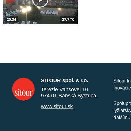
20:34
27,7 °C
SITOUR spol. s r.o.
Sitour I
inovácie
Terézie Vansovej 10
974 01 Banská Bystrica
Spolupra
www.sitour.sk
lyžiarsk
ďalšími.