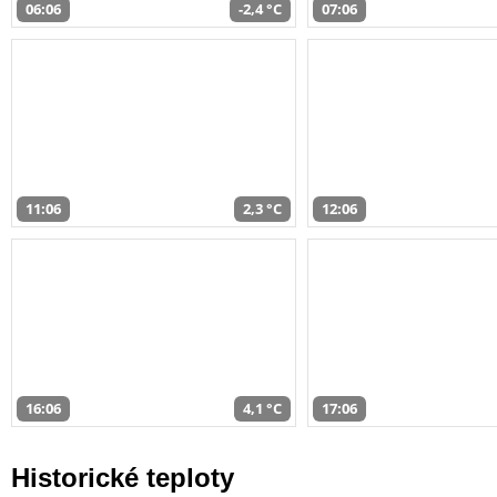
06:06
-2,4 °C
07:06
11:06
2,3 °C
12:06
16:06
4,1 °C
17:06
Historické teploty