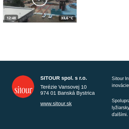
12:48
33,6 °C
SITOUR spol. s r.o.
Sitour I
inovácie
Terézie Vansovej 10
974 01 Banská Bystrica
Spolupra
www.sitour.sk
lyžiarsk
ďalšími.