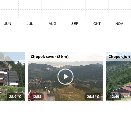
Chopok sever (8 km)
Chopok juh 
28,9 °C
12:54
26,4 °C
12:49