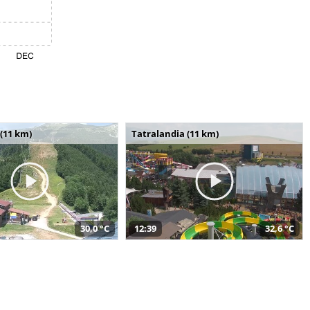
(11 km)
Tatralandia (11 km)
30,0 °C
12:39
32,6 °C