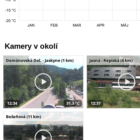
Kamery v okolí
Demänovská Dol. - Jaskyne (1 km)
Jasná - Repiská (4 km)
12:34
31,3 °C
12:37
Bešeňová (11 km)