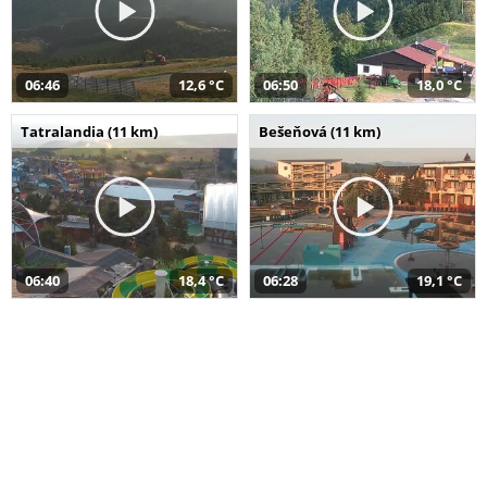
06:46
12,6 °C
06:50
18,0 °C
Tatralandia (11 km)
Bešeňová (11 km)
06:40
18,4 °C
06:28
19,1 °C