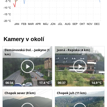
Kamery v okolí
Demänovská Dol. - Jaskyne (1
Jasná - Repiská (4 km)
km)
06:34
17,4 °C
06:37
14,9 °C
Chopok sever (8 km)
Chopok juh (11 km)