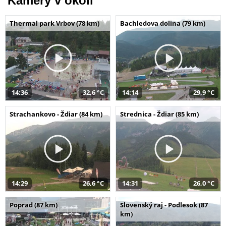
Kamery v okolí
Thermal park Vrbov (78 km)
Bachledova dolina (79 km)
14:36
32,6 °C
14:14
29,9 °C
Strachankovo - Ždiar (84 km)
Strednica - Ždiar (85 km)
14:29
26,6 °C
14:31
26,0 °C
Poprad (87 km)
Slovenský raj - Podlesok (87
km)