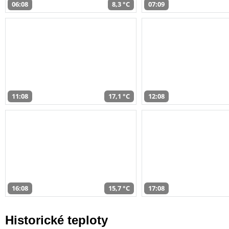
06:08
8,3 °C
07:09
11:08
17,1 °C
12:08
16:08
15,7 °C
17:08
Historické teploty