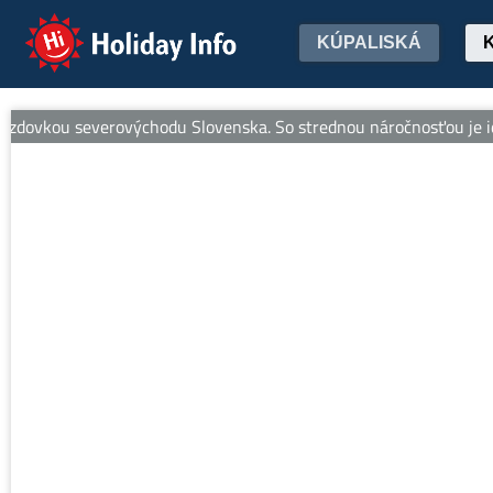
Holiday Info
KÚPALISKÁ
ovkou severovýchodu Slovenska. So strednou náročnosťou je ideálna 