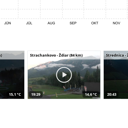
m)
Strachankovo - Ždiar (84 km)
Strednica - 
15,1 °C
19:29
14,6 °C
20:43