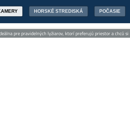
KAMERY
HORSKÉ STREDISKÁ
POČASIE
pre pravidelných lyžiarov, ktorí preferujú priestor a chcú si dob