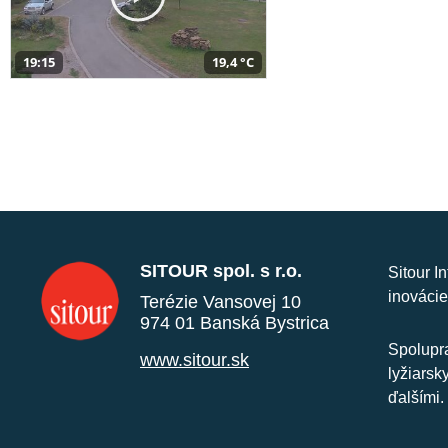
19:15
19,4 °C
SITOUR spol. s r.o.
Sitour I
inovácie
Terézie Vansovej 10
974 01 Banská Bystrica
Spolupra
www.sitour.sk
lyžiarsk
ďalšími.