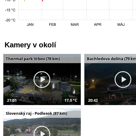
Kamery v okolí
Thermal park Vrbov (78 km)
Bachledova dolina (79 k
21:01
17,0 °C
20:42
Slovenský raj - Podlesok (87 km)