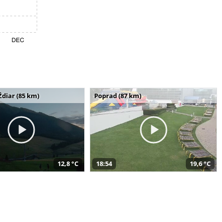
Ždiar (85 km)
Poprad (87 km)
12,8 °C
18:54
19,6 °C