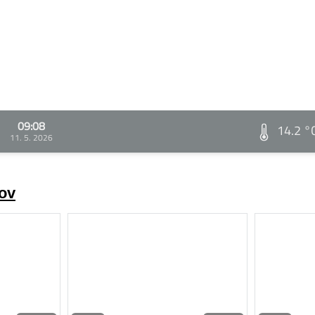
09:08
14.2 °
11. 5. 2026
rov