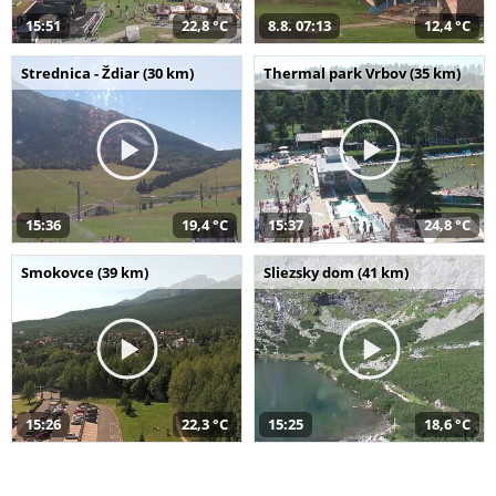
15:51
22,8 °C
8.8. 07:13
12,4 °C
Strednica - Ždiar (30 km)
Thermal park Vrbov (35 km)
15:36
19,4 °C
15:37
24,8 °C
Smokovce (39 km)
Sliezsky dom (41 km)
15:26
22,3 °C
15:25
18,6 °C