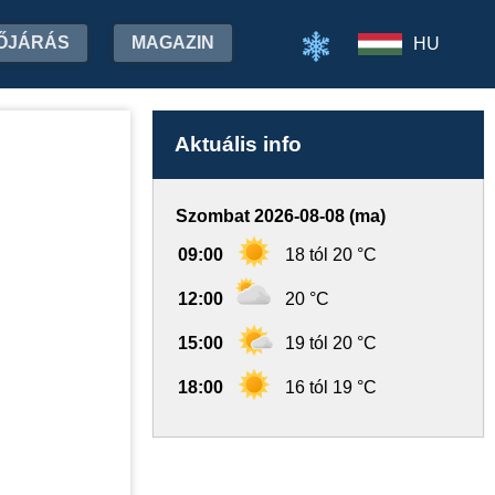
ŐJÁRÁS
MAGAZIN
HU
Aktuális info
Szombat 2026-08-08 (ma)
09:00
18 tól 20 °C
12:00
20 °C
15:00
19 tól 20 °C
18:00
16 tól 19 °C