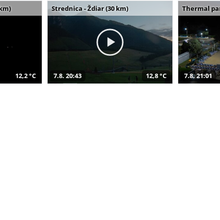
 km)
Strednica - Ždiar (30 km)
Thermal par
12,2 °C
7.8. 20:43
12,8 °C
7.8. 21:01