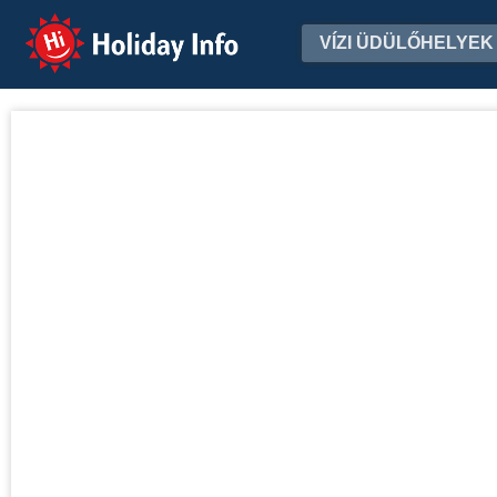
Holiday Info
VÍZI ÜDÜLŐHELYEK