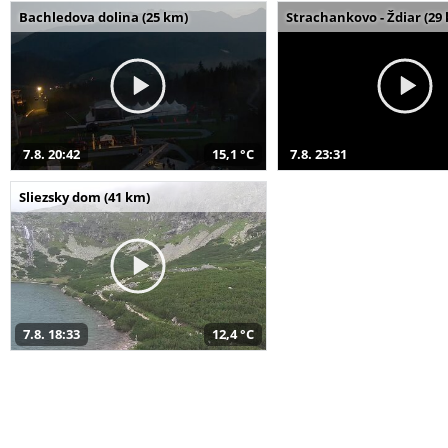
Bachledova dolina (25 km)
Strachankovo - Ždiar (29
7.8. 20:42
15,1 °C
7.8. 23:31
Sliezsky dom (41 km)
7.8. 18:33
12,4 °C