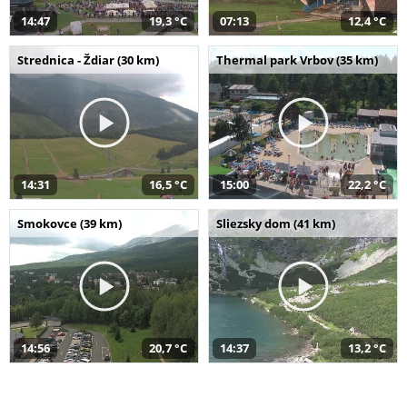
14:47
19,3 °C
07:13
12,4 °C
Strednica - Ždiar (30 km)
Thermal park Vrbov (35 km)
14:31
16,5 °C
15:00
22,2 °C
Smokovce (39 km)
Sliezsky dom (41 km)
14:56
20,7 °C
14:37
13,2 °C