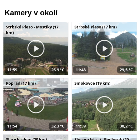
Kamery v okolí
Štrbské Pleso - Mostíky (17
Štrbské Pleso (17 km)
km)
11:59
26,9 °C
11:48
29,5 °C
Poprad (17 km)
Smokovce (19 km)
11:54
32,3 °C
11:59
30,2 °C
Sliezsky dom (20 km)
Slovenský raj - Podlesok (20