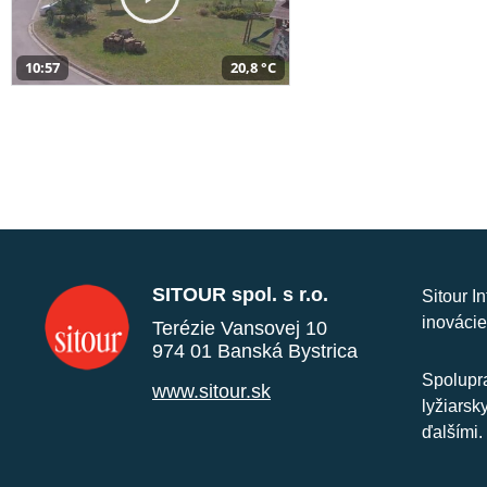
10:57
20,8 °C
SITOUR spol. s r.o.
Sitour I
inovácie
Terézie Vansovej 10
974 01 Banská Bystrica
Spolupra
www.sitour.sk
lyžiarsk
ďalšími.