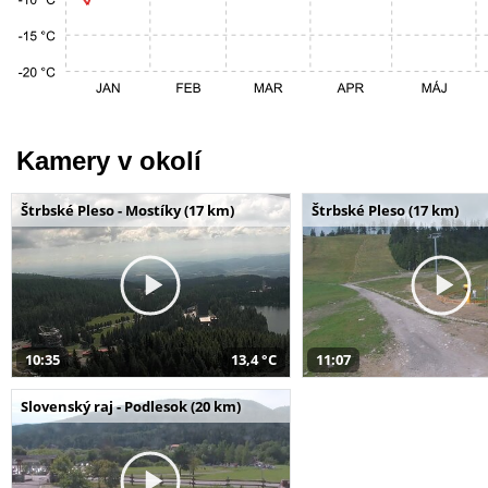
Kamery v okolí
Štrbské Pleso - Mostíky (17 km)
Štrbské Pleso (17 km)
10:35
13,4 °C
11:07
Slovenský raj - Podlesok (20 km)