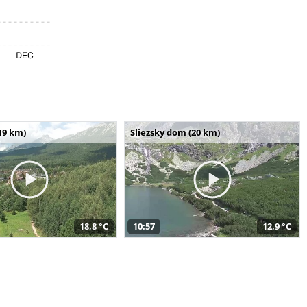
19 km)
Sliezsky dom (20 km)
18,8 °C
10:57
12,9 °C