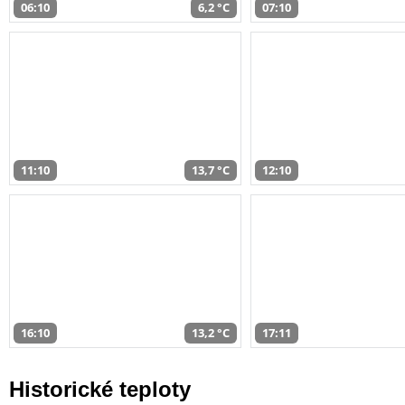
06:10
6,2 °C
07:10
11:10
13,7 °C
12:10
16:10
13,2 °C
17:11
Historické teploty