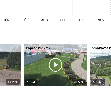
Poprad (17 km)
Smokovce (
17,2 °C
10:54
20,5 °C
10:56