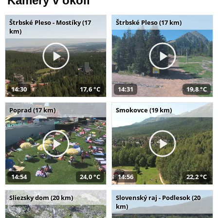
Kamery v okolí
Štrbské Pleso - Mostíky (17
Štrbské Pleso (17 km)
km)
14:30
17,6 °C
14:31
19,8 °C
Poprad (17 km)
Smokovce (19 km)
14:54
24,0 °C
14:56
22,2 °C
Sliezsky dom (20 km)
Slovenský raj - Podlesok (20
km)