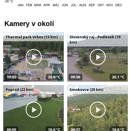
Kamery v okolí
Thermal park Vrbov (13 km)
Slovenský raj - Podlesok (19
km)
10:02
20,0 °C
09:58
20,1 °C
Poprad (22 km)
Smokovce (29 km)
09:55
19,0 °C
09:57
18,0 °C