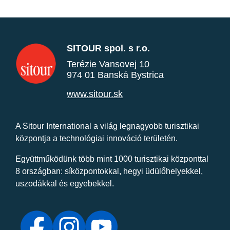
SITOUR spol. s r.o.
Terézie Vansovej 10
974 01 Banská Bystrica
www.sitour.sk
A Sitour International a világ legnagyobb turisztikai
központja a technológiai innováció területén.
Együttműködünk több mint 1000 turisztikai központtal
8 országban: síközpontokkal, hegyi üdülőhelyekkel,
uszodákkal és egyebekkel.