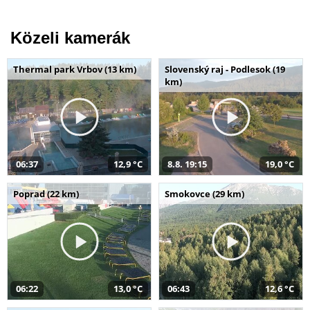
Közeli kamerák
Thermal park Vrbov (13 km)
Slovenský raj - Podlesok (19
km)
06:37
12,9 °C
8.8. 19:15
19,0 °C
Poprad (22 km)
Smokovce (29 km)
06:22
13,0 °C
06:43
12,6 °C