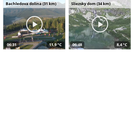
Bachledova dolina (31 km)
Sliezsky dom (34 km)
06:31
11,9 °C
06:48
8,4 °C