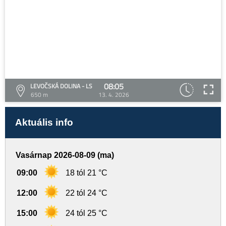
08:05
LEVOČSKÁ DOLINA - LS
650 m
13. 4. 2026
Aktuális info
Vasárnap 2026-08-09 (ma)
09:00
18 tól 21 °C
12:00
22 tól 24 °C
15:00
24 tól 25 °C