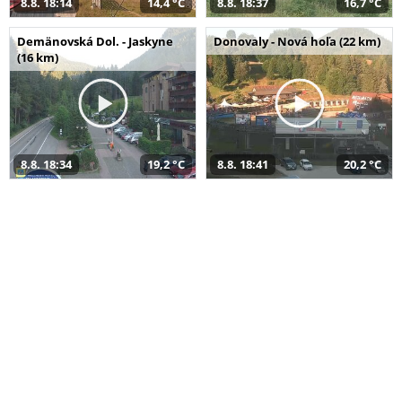
8.8. 18:14
14,4 °C
8.8. 18:37
16,7 °C
Demänovská Dol. - Jaskyne
Donovaly - Nová hoľa (22 km)
(16 km)
8.8. 18:34
19,2 °C
8.8. 18:41
20,2 °C