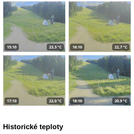
15:10
23,3 °C
16:10
22,7 °C
17:10
22,0 °C
18:10
20,9 °C
Historické teploty