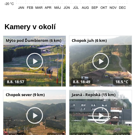
Kamery v okolí
Mýto pod Ďumbierom (6 km)
Chopok juh (6 km)
8.8. 18:57
8.8. 18:49
18,5 °C
Chopok sever (9 km)
Jasná - Repiská (15 km)