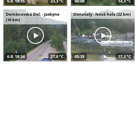
6.8. 18:15
23,3 °C
06:08
14,3 °C
Demänovská Dol. - Jaskyne
Donovaly - Nová hoľa (22 km)
(16 km)
6.8. 18:34
27,8 °C
05:35
17,3 °C