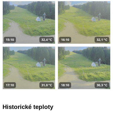
15:10
32,4 °C
16:10
32,1 °C
17:10
31,0 °C
18:10
30,3 °C
Historické teploty