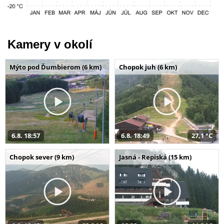
Kamery v okolí
Mýto pod Ďumbierom (6 km)
Chopok juh (6 km)
6.8. 18:57
6.8. 18:49
27,1 °C
Chopok sever (9 km)
Jasná - Repiská (15 km)