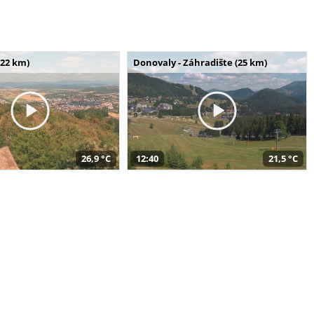
(22 km)
Donovaly - Záhradište (25 km)
26,9 °C
12:40
21,5 °C