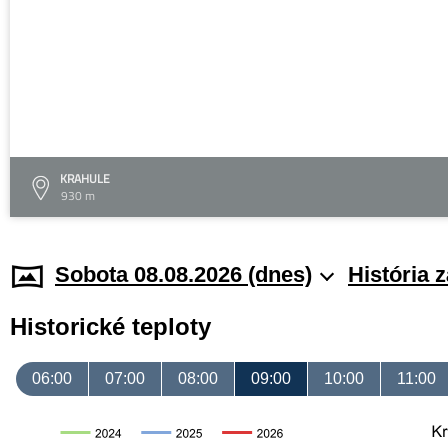
KRAHULE
930 m
Sobota 08.08.2026 (dnes)
História 
Historické teploty
06:00
07:00
08:00
09:00
10:00
11:00