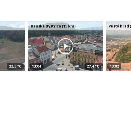
Banská Bystrica (15 km)
Pustý hrad 
23,5 °C
13:04
27,4 °C
13:02