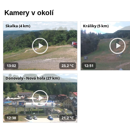
Kamery v okolí
Skalka (4 km)
Králiky (5 km)
13:02
23,2 °C
12:51
Donovaly - Nová hoľa (27 km)
12:38
21,2 °C