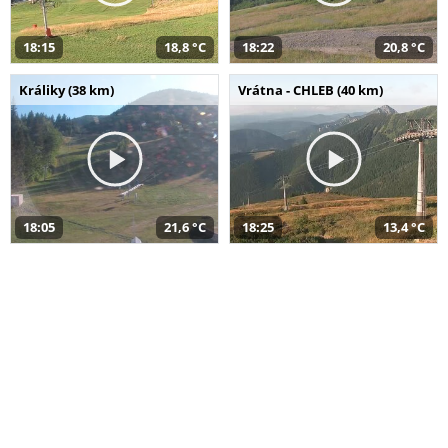
18:15
18,8 °C
18:22
20,8 °C
Králiky (38 km)
Vrátna - CHLEB (40 km)
18:05
21,6 °C
18:25
13,4 °C