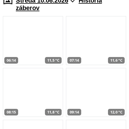
Streda 10.06.2026
História
záberov
06:14
11,5 °C
07:14
11,6 °C
08:15
11,8 °C
09:14
12,0 °C