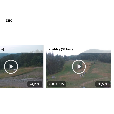
km)
Králiky (38 km)
24,2 °C
6.8. 19:35
26,5 °C