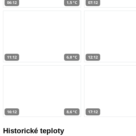
06:12
1,5 °C
07:12
11:12
6,8 °C
12:12
16:12
8,6 °C
17:12
Historické teploty