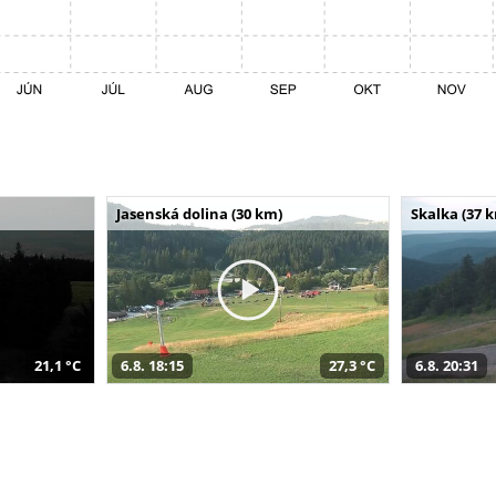
Jasenská dolina (30 km)
Skalka (37 
21,1 °C
6.8. 18:15
27,3 °C
6.8. 20:31