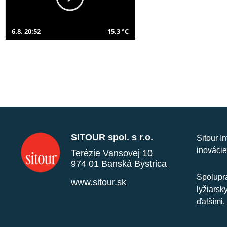
6.8. 20:52
15,3 °C
SITOUR spol. s r.o.
Sitour I
inovácie
Terézie Vansovej 10
974 01 Banská Bystrica
Spolupra
www.sitour.sk
lyžiarsk
ďalšími.