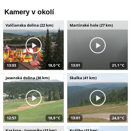
Kamery v okolí
Valčianska dolina (22 km)
Martinské hole (27 km)
13:03
18,0 °C
13:01
21,1 °C
Jasenská dolina (36 km)
Skalka (41 km)
12:57
18,9 °C
13:01
24,0 °C
Kasárne - Javorníky (43 km)
Králiky (43 km)