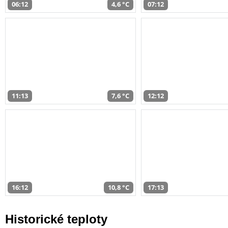
06:12
4,6 °C
07:12
11:13
7,6 °C
12:12
16:12
10,8 °C
17:13
Historické teploty