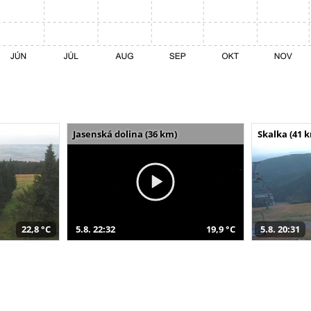
Jasenská dolina (36 km)
Skalka (41 
22,8 °C
5.8. 22:32
19,9 °C
5.8. 20:31