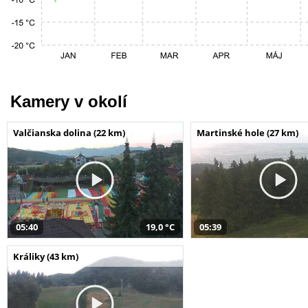
Kamery v okolí
Valčianska dolina (22 km)
Martinské hole (27 km)
05:40
19,0 °C
05:39
Králiky (43 km)