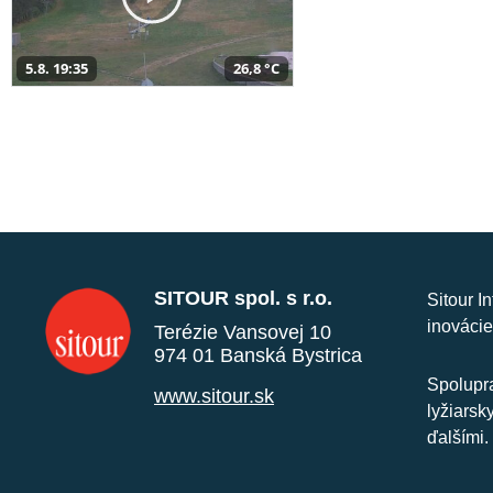
5.8. 19:35
26,8 °C
SITOUR spol. s r.o.
Sitour I
inovácie
Terézie Vansovej 10
974 01 Banská Bystrica
Spolupra
www.sitour.sk
lyžiarsk
ďalšími.