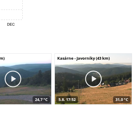
km)
Kasárne - Javorníky (43 km)
24,7 °C
5.8. 17:52
31,0 °C