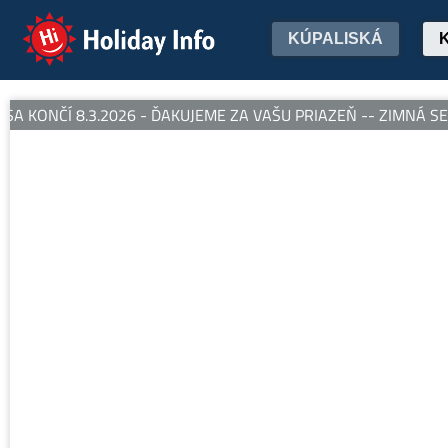
Holiday Info
KÚPALISKÁ
 KONČÍ 8.3.2026 - ĎAKUJEME ZA VAŠU PRIAZEŇ -- ZIMNÁ SEZ