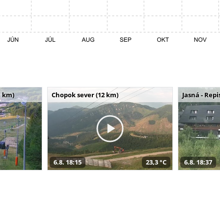
 km)
Chopok sever (12 km)
Jasná - Repi
6.8. 18:15
23,3 °C
6.8. 18:37