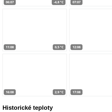
06:07
-4,8 °C
07:07
11:08
0,5 °C
12:08
16:08
2,9 °C
17:08
Historické teploty