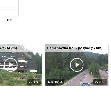
ská (14 km)
Demänovská Dol. - Jaskyne (17 km)
25,3 °C
6.8. 18:34
27,8 °C