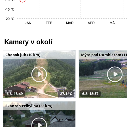
Kamery v okolí
Chopok juh (10 km)
Mýto pod Ďumbierom (11
6.8. 18:49
27,1 °C
6.8. 18:57
Skanzen Pribylina (22 km)