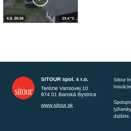
6.8. 20:26
23,4 °C
SITOUR spol. s r.o.
Sitour I
inovácie
Terézie Vansovej 10
974 01 Banská Bystrica
Spolupra
www.sitour.sk
lyžiarsk
ďalšími.