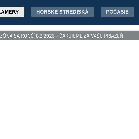
KAMERY
HORSKÉ STREDISKÁ
POČASIE
ÓNA SA KONČÍ 8.3.2026 - ĎAKUJEME ZA VAŠU PRIAZEŇ