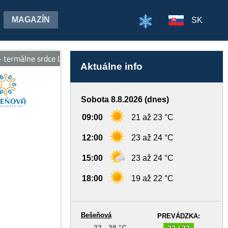
MAGAZÍN
SK
rmálne srdce Liptova, otvorené denne od 9:00 do 20:00 hod. Teší
Aktuálne info
Sobota 8.8.2026 (dnes)
09:00
21 až 23 °C
12:00
23 až 24 °C
15:00
23 až 24 °C
18:00
19 až 22 °C
Bešeňová
PREVÁDZKA:
22 - 38 °C
22 / 22