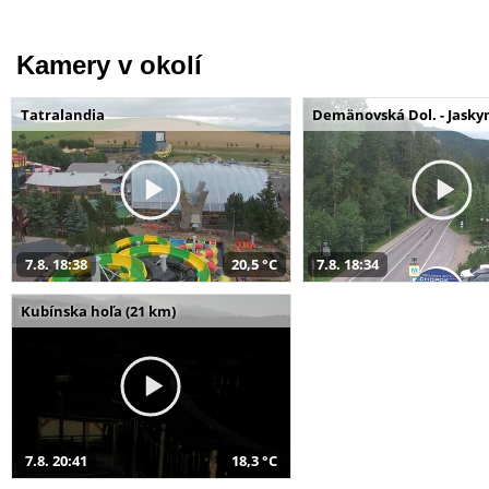
Kamery v okolí
Tatralandia
Demänovská Dol. - Jaskyn
7.8. 18:38
20,5 °C
7.8. 18:34
Kubínska hoľa (21 km)
7.8. 20:41
18,3 °C