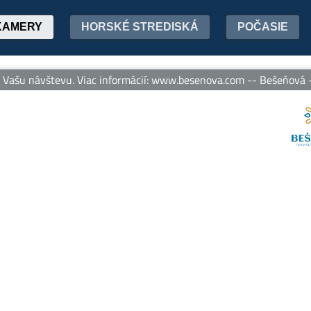
KAMERY
HORSKÉ STREDISKÁ
POČASIE
ašu návštevu. Viac informácií: www.besenova.com -- Bešeňová - te