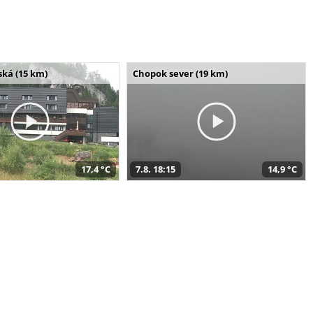
ská (15 km)
Chopok sever (19 km)
17,4 °C
7.8. 18:15
14,9 °C