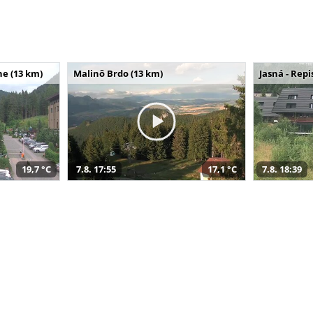
e (13 km)
Malinô Brdo (13 km)
Jasná - Repi
19,7 °C
7.8. 17:55
17,1 °C
7.8. 18:39