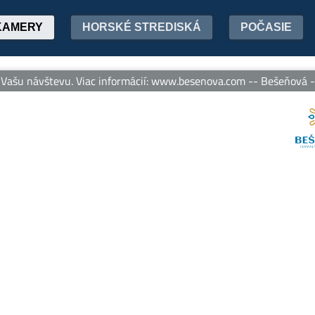
KAMERY
HORSKÉ STREDISKÁ
POČASIE
šu návštevu. Viac informácií: www.besenova.com -- Bešeňová - te