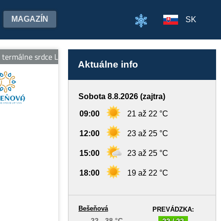
MAGAZÍN
SK
rmálne srdce Liptova, otvorené denne od 9:00 do 20:00 hod. Teší
Aktuálne info
Sobota 8.8.2026 (zajtra)
09:00
21 až 22 °C
12:00
23 až 25 °C
15:00
23 až 25 °C
18:00
19 až 22 °C
Bešeňová
PREVÁDZKA:
22 - 38 °C
22 / 22