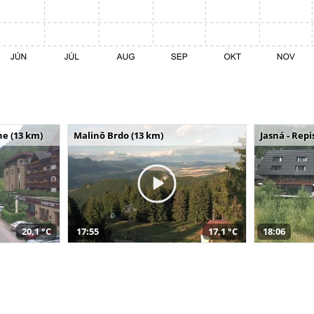
e (13 km)
Malinô Brdo (13 km)
Jasná - Repi
20,1 °C
17:55
17,1 °C
18:06