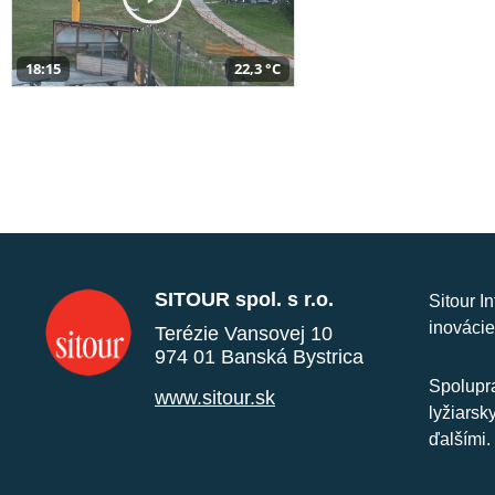
18:15
22,3 °C
SITOUR spol. s r.o.
Sitour I
inovácie
Terézie Vansovej 10
974 01 Banská Bystrica
Spolupra
www.sitour.sk
lyžiarsk
ďalšími.