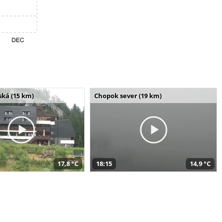
ská (15 km)
Chopok sever (19 km)
17,8 °C
18:15
14,9 °C