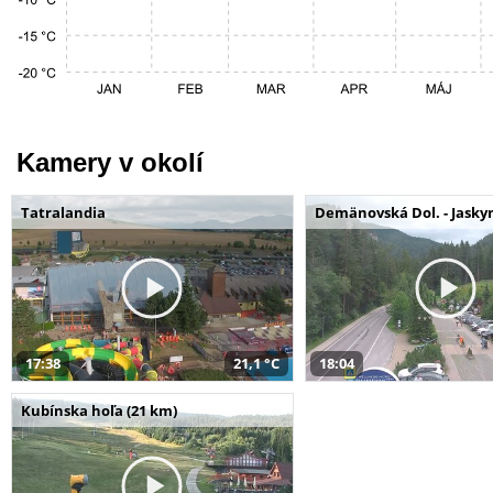
Kamery v okolí
Tatralandia
Demänovská Dol. - Jaskyn
17:38
21,1 °C
18:04
Kubínska hoľa (21 km)